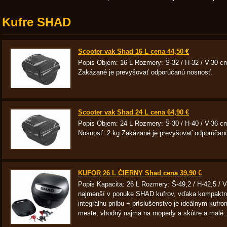
Kufre SHAD
Scooter vak Shad 16 L cena 44,50 €
Popis Objem: 16 L Rozmery: Š-32 / H-32 / V-30 cm 
Zakázané je prevyšovať odporúčanú nosnosť.
Scooter vak Shad 24 L cena 64,90 €
Popis Objem: 24 L Rozmery: Š-30 / H-40 / V-36 cm 
Nosnosť: 2 kg Zakázané je prevyšovať odporúčan
KUFOR 26 L ČIERNY Shad cena 39,90 €
Popis Kapacita: 26 L Rozmery: Š-49,2 / H-42,5 / 
najmenší v ponuke SHAD kufrov, vďaka kompaktné
integrálnu prilbu + príslušenstvo je ideálnym kufr
meste, vhodný najmä na mopedy a skútre a malé..