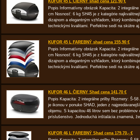
KUFOR 45 L ČIERNY shad cena 121,90 €
Popis Informatívny obrázok Kapacita: 2 integrálne 
cm Nosnosť: 6 kg SH45 je z kategórie najkvalitn
dizajnom a elegantným vzhľadom, ktorý kombinuje 
technickými kvalitami. Perfektne sedí na skútre aj.
KUFOR 45 L FAREBNÝ shad cena 155,90 €
Popis Informatívny obrázok Kapacita: 2 integrálne 
cm Nosnosť: 6 kg SH45 je z kategórie najkvalitn
dizajnom a elegantným vzhľadom, ktorý kombinuje 
technickými kvalitami. Perfektne sedí na skútre aj.
KUFOR 46 L ČIERNY Shad cena 141,70 €
Popis Kapacita: 2 integrálne prilby Rozmery: Š-5
je ikonou v ponuke SHAD, jeden z najpredávanejší
objemu. S kapacitou 46 litrov sem bez problémov dá
príslušenstvo. Jednoduchá inštalácia znamená, že.
KUFOR 46 L FAREBNÝ Shad cena 179,70,- €
Popis Kapacita: 2 integrálne prilby Rozmery: Š-5