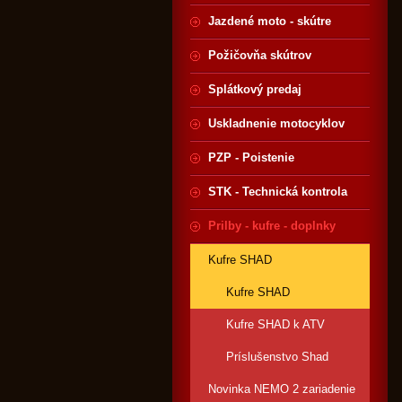
Jazdené moto - skútre
Požičovňa skútrov
Splátkový predaj
Uskladnenie motocyklov
PZP - Poistenie
STK - Technická kontrola
Prilby - kufre - doplnky
Kufre SHAD
Kufre SHAD
Kufre SHAD k ATV
Príslušenstvo Shad
Novinka NEMO 2 zariadenie