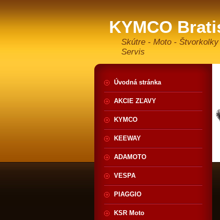
KYMCO Brati
Skútre - Moto - Štvorkolky
Servis
Úvodná stránka
AKCIE ZĽAVY
KYMCO
KEEWAY
ADAMOTO
VESPA
PIAGGIO
KSR Moto