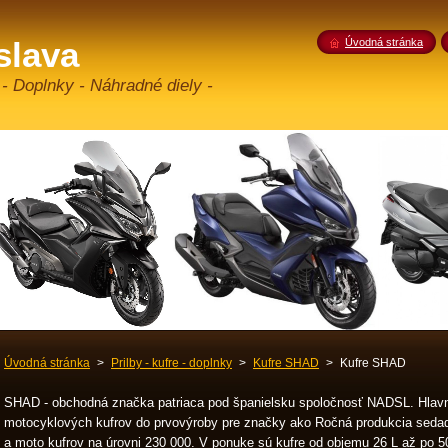
slava
Úvodná stránka
 - Doplnky - Náhradné diely -
Úvodná stránka
>
Prilby - kufre - doplnky
>
Kufre SHAD
>
Kufre SHAD
SHAD - obchodná značka patriaca pod španielsku spoločnosť NADSL. Hlav
motocyklových kufrov do prvovýroby pre značky ako Ročná produkcia sedad
a moto kufrov na úrovni 230 000. V ponuke sú kufre od objemu 26 L až po 5