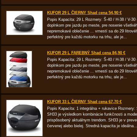
KUFOR 29 L ČIERNY Shad cena 54,90 €
Popis Kapacita: 29 L Rozmery: Š-40 / H-38 / V-3
doplnkom pre jazdu po meste, pre nosenie všetkého
nepremokavé oblečenie ... vmestí sa do 29 litrové
perfektný pre každú motorku na trhu, ale je...
KUFOR 29 L FAREBNÝ Shad cena 84,90 €
Popis Kapacita: 29 L Rozmery: Š-40 / H-38 / V-3
doplnkom pre jazdu po meste, pre nosenie všetkého
nepremokavé oblečenie ... vmestí sa do 29 litrové
perfektný pre každú motorku na trhu, ale je...
KUFOR 33 L ČIERNY Shad cena 67,70 €
Popis Kapacita: 1 integrálna + rukavice Rozmery: 
SH33 je výsledkom kombinácie funkčnosti a modern
prispôsobený aktuálnym trendom. SH33 je v preved
červenej alebo bielej. Stredná kapacita je ideálna..