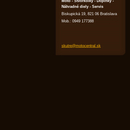
Moto - Štvorkolky - Doplnky -
Náhradné diely - Servis
Biskupická 19, 821 06 Bratislava
Mob.: 0949 177388
skutre@m
otocentr
al.sk