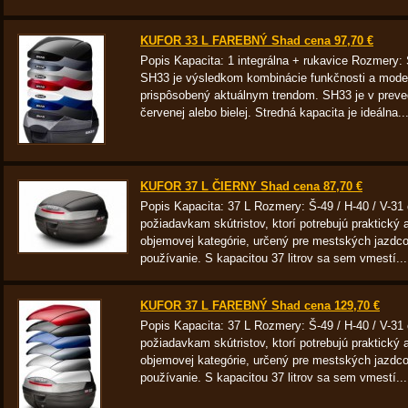
KUFOR 33 L FAREBNÝ Shad cena 97,70 €
Popis Kapacita: 1 integrálna + rukavice Rozmery: 
SH33 je výsledkom kombinácie funkčnosti a modern
prispôsobený aktuálnym trendom. SH33 je v preved
červenej alebo bielej. Stredná kapacita je ideálna..
KUFOR 37 L ČIERNY Shad cena 87,70 €
Popis Kapacita: 37 L Rozmery: Š-49 / H-40 / V-3
požiadavkam skútristov, ktorí potrebujú praktický a
objemovej kategórie, určený pre mestských jazdcov
používanie. S kapacitou 37 litrov sa sem vmestí...
KUFOR 37 L FAREBNÝ Shad cena 129,70 €
Popis Kapacita: 37 L Rozmery: Š-49 / H-40 / V-3
požiadavkam skútristov, ktorí potrebujú praktický a
objemovej kategórie, určený pre mestských jazdcov
používanie. S kapacitou 37 litrov sa sem vmestí...