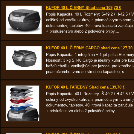
KUFOR 40 L ČIERNY Shad cena 109,70 €
Popis Kapacita: 40 L Rozmery: Š-49,2 / H-42,5 / 
odlišný od zvyšku kufrov, s priamočiarym tvarom j
dokumentov, tabletov. 40 litrová kapacita zaručuje 
+ príslušenstvo alebo 2 polovičné prilby....
KUFOR 40 L ČIERNY CARGO shad cena 127,70 
Popis Kapacita: 1 integrálna + 1 jet prilba Rozmer
Nosnosť: 3 kg SH40 Cargo je ideálny kufor pre každ
každú chvíľu, vynikajhúci pre jazdca, pre ktorého
priamočiareho tvaru so strednou kapacitou, s...
KUFOR 40 L FAREBNÝ Shad cena 139,70 €
Popis Kapacita: 40 L Rozmery: Š-49,2 / H-42,5 / 
odlišný od zvyšku kufrov, s priamočiarym tvarom j
dokumentov, tabletov. 40 litrová kapacita zaručuje 
+ príslušenstvo alebo 2 polovičné prilby....