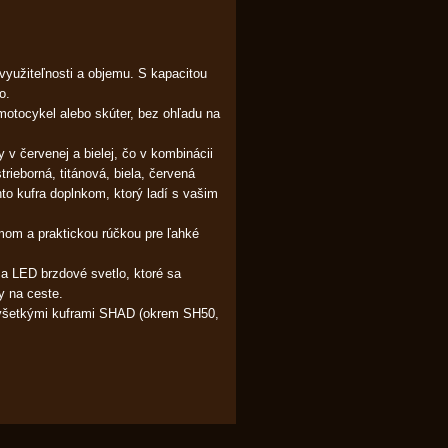
yužiteľnosti a objemu. S kapacitou
o.
otocykel alebo skúter, bez ohľadu na
 v červenej a bielej, čo v kombinácii
ieborná, titánová, biela, červená
hto kufra doplnkom, ktorý ladí s vašim
om a praktickou rúčkou pre ľahké
a LED brzdové svetlo, ktoré sa
y na ceste.
 všetkými kuframi SHAD (okrem SH50,