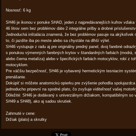
Nosnosť: 6 kg
SH46 je ikonou v ponuke SHAD, jeden z najpredávanejších kufrov vďaka v
46 litrov sem bez problémov dáte 2 integrálne prilby a drobné príslušenstv
Jednoduchá inštalácia znamená, že bez problémov pasuje na akýkoľvek m
to, či jazdíte iba po meste alebo sa chystáte na dlhší výlet.
SH46 vystupuje z radu aj pre originálny predný panel, dvoj farebné odrazky
s ponukou výmenných farebných krytov v štandardných farbách (modrá, str
alebo čierna metalíza) alebo v špecifických farbách motocyklov, robí z to
motocyklom.
Pre väčšiu bezpečnosť, SH46 je vybavený hermetickým tesniacim systém
prenášanie.
Dokúpiť si môžete anatomickú opierku pre zvýšenie pohodlia spolujazdca 
jednoducho pripevní na spodné plato, čo zvyšuje viditeľnosť vašej motork
Dôležité: SH46 je dodávaný s univerzálnym držiakom, kompatibilným so
SH49 a SH48), ako aj sadou skrutiek.
Zahrnuté v cene:
Držiak (plato) a skrutky