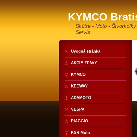
KYMCO Brati
Skútre - Moto - Štvorkolky
Servis
Úvodná stránka
AKCIE ZĽAVY
KYMCO
KEEWAY
ADAMOTO
VESPA
PIAGGIO
KSR Moto