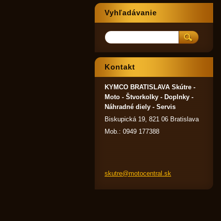
Vyhľadávanie
Kontakt
KYMCO BRATISLAVA Skútre -
Moto - Štvorkolky - Doplnky -
Náhradné diely - Servis
Biskupická 19, 821 06 Bratislava
Mob.: 0949 177388
skutre@m
otocentr
al.sk