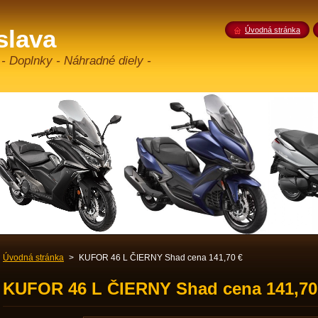
slava
Úvodná stránka
 - Doplnky - Náhradné diely -
Úvodná stránka
>
KUFOR 46 L ČIERNY Shad cena 141,70 €
KUFOR 46 L ČIERNY Shad cena 141,70