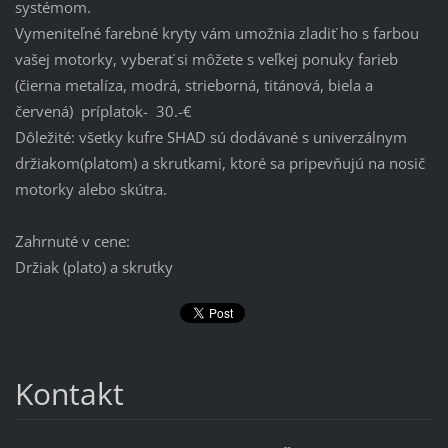
systémom.
Vymeniteľné farebné kryty vám umožnia zladiť ho s farbou
vašej motorky, vyberať si môžete s veľkej ponuky farieb
(čierna metalíza, modrá, strieborná, titánová, biela a
červená) príplatok- 30.-€
Dôležité: všetky kufre SHAD sú dodávané s univerzálnym
držiakom(platom) a skrutkami, ktoré sa pripevňujú na nosič
motorky alebo skútra.
Zahrnuté v cene:
Držiak (plato) a skrutky
Kontakt