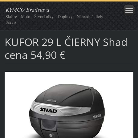
KYMCO Bratislava
Skútre - Moto - Štvorkolky - Doplnky - Náhradné diely -
Servis
KUFOR 29 L ČIERNY Shad
cena 54,90 €