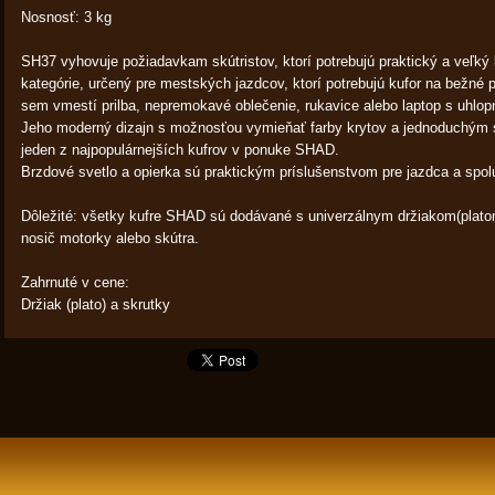
Nosnosť: 3 kg
SH37 vyhovuje požiadavkam skútristov, ktorí potrebujú praktický a veľký k
kategórie, určený pre mestských jazdcov, ktorí potrebujú kufor na bežné p
sem vmestí prilba, nepremokavé oblečenie, rukavice alebo laptop s uhlopr
Jeho moderný dizajn s možnosťou vymieňať farby krytov a jednoduchý
jeden z najpopulárnejších kufrov v ponuke SHAD.
Brzdové svetlo a opierka sú praktickým príslušenstvom pre jazdca a spol
Dôležité: všetky kufre SHAD sú dodávané s univerzálnym držiakom(platom
nosič motorky alebo skútra.
Zahrnuté v cene:
Držiak (plato) a skrutky