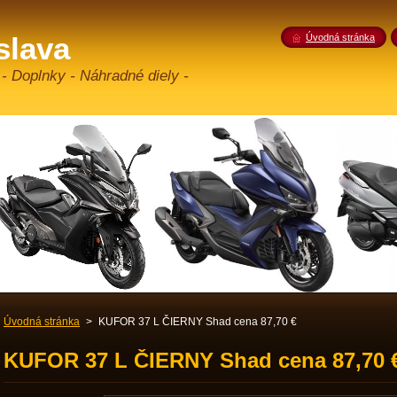
slava
Úvodná stránka
 - Doplnky - Náhradné diely -
Úvodná stránka
>
KUFOR 37 L ČIERNY Shad cena 87,70 €
KUFOR 37 L ČIERNY Shad cena 87,70 