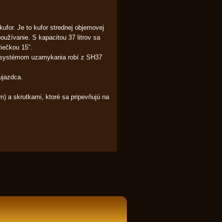
ufor. Je to kufor strednej objemovej
oužívanie. S kapacitou 37 litrov sa
iečkou 15”.
m systémom uzamykania robí z SH37
ujazdca.
) a skrutkami, ktoré sa pripevňujú na