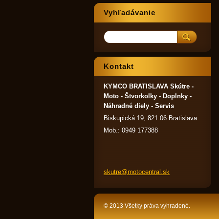
Vyhľadávanie
Kontakt
KYMCO BRATISLAVA Skútre -
Moto - Štvorkolky - Doplnky -
Náhradné diely - Servis
Biskupická 19, 821 06 Bratislava
Mob.: 0949 177388
skutre@m
otocentr
al.sk
© 2013 Všetky práva vyhradené.