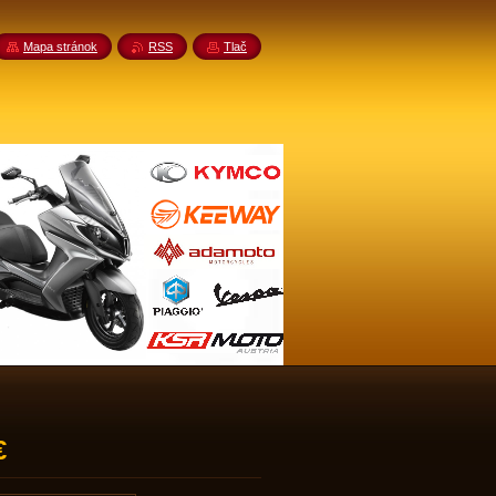
Mapa stránok
RSS
Tlač
€