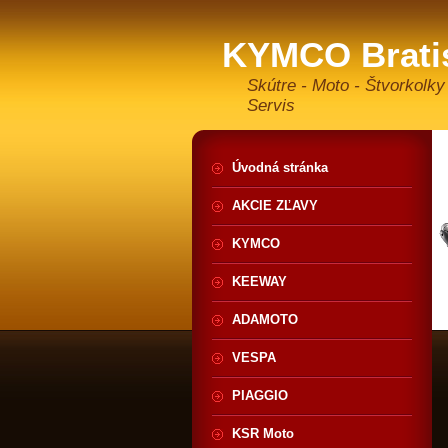
KYMCO Brati
Skútre - Moto - Štvorkolky
Servis
Úvodná stránka
AKCIE ZĽAVY
KYMCO
KEEWAY
ADAMOTO
VESPA
PIAGGIO
KSR Moto