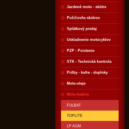
Jazdené moto - skútre
Požičovňa skútrov
Splátkový predaj
Uskladnenie motocyklov
PZP - Poistenie
STK - Technická kontrola
Prilby - kufre - doplnky
Moto-oleje
Moto-batérie
FULBAT
TOPLITE
LP AGM