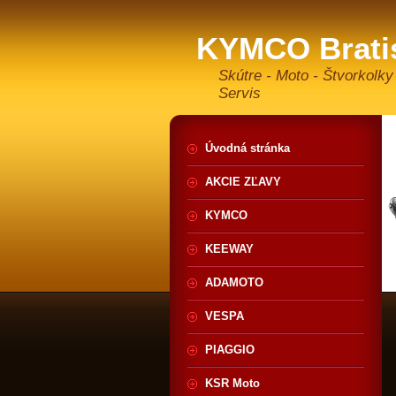
KYMCO Brati
Skútre - Moto - Štvorkolky
Servis
Úvodná stránka
AKCIE ZĽAVY
KYMCO
KEEWAY
ADAMOTO
VESPA
PIAGGIO
KSR Moto