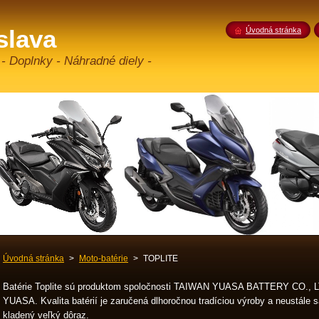
slava
Úvodná stránka
 - Doplnky - Náhradné diely -
Úvodná stránka
>
Moto-batérie
>
TOPLITE
Batérie Toplite sú produktom spoločnosti TAIWAN YUASA BATTERY CO., LT
YUASA. Kvalita batérií je zaručená dlhoročnou tradíciou výroby a neustále sa
kladený veľký dôraz.