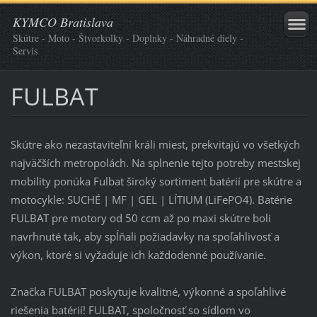
KYMCO Bratislava
Skútre - Moto - Štvorkolky - Doplnky - Náhradné diely -
Servis
FULBAT
Skútre ako nezastaviteľní králi miest, prekvitajú vo všetkých
najväčších metropolách.
Na splnenie tejto potreby mestskej
mobility ponúka Fulbat široký sortiment batérií pre skútre a
motocykle:
SUCHÉ |
MF |
GEL |
LÍTIUM (LiFePO4)
.
Batérie
FULBAT pre motory od 50 ccm až po maxi skútre boli
navrhnuté tak, aby spĺňali požiadavky na spoľahlivosť a
výkon, ktoré si vyžaduje ich každodenné používanie.
Značka FULBAT poskytuje kvalitné, výkonné a spoľahlivé
riešenia batérií!
FULBAT, spoločnosť so sídlom vo