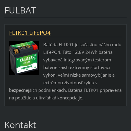
FULBAT
FLTK01 LiFePO4
Batéria FLTK01 je súčasťou nášho radu
LiFePO4. Táto 12,8V 24Wh batéria
vybavená integrovaným testerom
batérie zaistí extrémny štartovací
výkon, veľmi nízke samovybíjanie a
extrémnu životnosť cyklu v
bezpečnejších podmienkach. Batéria FLTK01 pripravená
na použitie a ultraľahká koncepcia je...
Kontakt