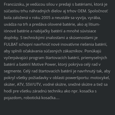
Francúzsku, je vedúcou silou v predaji s batériami, ktorá je
súčasťou trhu náhradných dielov aj trhov OEM.
Spoločnosť
bola založená v roku 2005 a neustále sa vyvíja, vyrába,
uvádza na trh a predáva olovené batérie, ako aj lítium-
iónové batérie a nabíjačky batérií a mnohé súvisiace
doplnky.
S technickými znalosťami a skúsenosťami je
FULBAT schopní navrhnúť nové inovatívne riešenia batérií,
aby splnili očakávania súčasných zákazníkov.
Ponúkajú
vyčerpávajúci program štartovacích batérií, priemyselných
batérií a batérií Motive Power, ktorý pokrýva celý rad v
segmente.
Celý r
ad štartovacích batérií je navrhnutý tak, aby
pokryl všetky požiadavky v oblasti poweršportu: motocykel,
skúter, ATV, SSV/UTV, vodné skútre, snežné skútre a tiež sa
hodí pre všetku záradnú techniku ako npr. kosačka s
pojazdom, robotická kosačka….