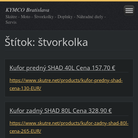
KYMCO Bratislava
Skútre - Moto - Štvorkolky - Doplnky - Náhradné diely -
Servis
Štítok: štvorkolka
Kufor predný SHAD 40L Cena 157,70 €
https://www.skutre.net/products/kufor-predny-shad-
cena-130-EUR/
Kufor zadný SHAD 80L Cena 328,90 €
https://www.skutre.net/products/kufor-zadny-shad-80l-
cena-265-EUR/