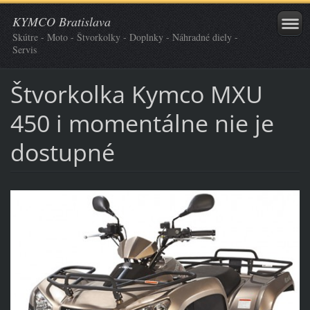
KYMCO Bratislava
Skútre - Moto - Štvorkolky - Doplnky - Náhradné diely -
Servis
Štvorkolka Kymco MXU
450 i momentálne nie je
dostupné