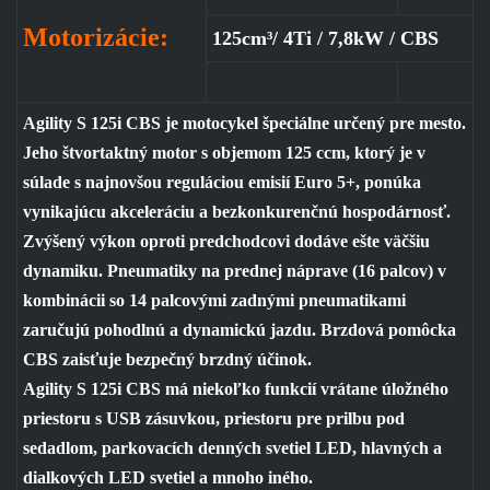
Motorizácie:
125cm³/ 4Ti / 7,8kW / CBS
Agility S 125i CBS je motocykel špeciálne určený pre mesto.
Jeho štvortaktný motor s objemom 125 ccm, ktorý je v
súlade s najnovšou reguláciou emisií Euro 5+, ponúka
vynikajúcu akceleráciu a bezkonkurenčnú hospodárnosť.
Zvýšený výkon oproti predchodcovi dodáve ešte väčšiu
dynamiku. Pneumatiky na prednej náprave (16 palcov) v
kombinácii so 14 palcovými zadnými pneumatikami
zaručujú pohodlnú a dynamickú jazdu. Brzdová pomôcka
CBS zaisťuje bezpečný brzdný účinok.
Agility S 125i CBS má niekoľko funkcií vrátane úložného
priestoru s USB zásuvkou, priestoru pre prilbu pod
sedadlom, parkovacích denných svetiel LED, hlavných a
dialkových LED svetiel a mnoho iného.