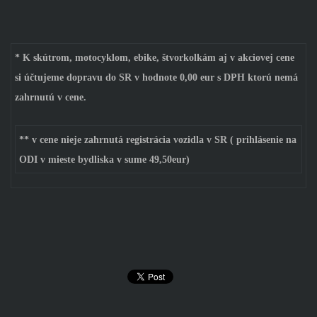
* K skútrom, motocyklom, ebike, štvorkolkám aj v akciovej cene
si účtujeme dopravu do SR v hodnote 0,00 eur s DPH ktorú nemá
zahrnutú v cene.
** v cene nieje zahrnutá registrácia vozidla v SR
( prihlásenie na
ODI v mieste bydliska v sume 49,50eur)