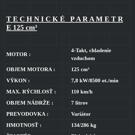
T E C H N I C K É P A R A M E T R
E 125 cm³
4-Takt, chladenie
MOTOR :
vzduchom
OBJEM MOTORA :
125 cm³
VÝKON :
7,8 kW/8500 ot./min
MAX. RÝCHLOSŤ :
110 km/h
OBJEM NÁDRŽE :
7 litrov
PREVODOVKA :
Variátor
HMOTNOSŤ :
134/286 kg