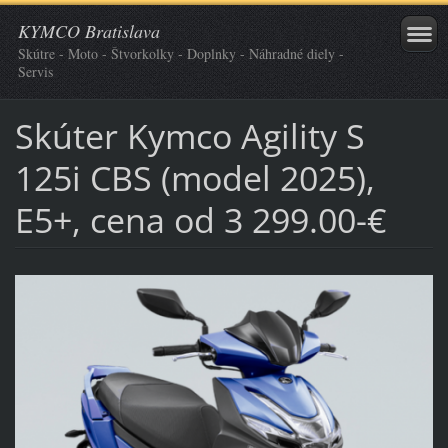
KYMCO Bratislava
Skútre - Moto - Štvorkolky - Doplnky - Náhradné diely -
Servis
Skúter Kymco Agility S
125i CBS (model 2025),
E5+, cena od 3 299.00-€