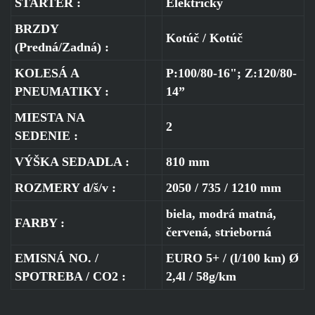
ŠTARTÉR :
Elektrický
BRZDY
Kotúč / Kotúč
(Predná/Zadná) :
KOLESÁ A
P:100/80-16"; Z:120/80-
PNEUMATIKY :
14”
MIESTA NA
2
SEDENIE :
VÝŠKA SEDADLA :
810 mm
ROZMERY d/š/v :
2050 / 735 / 1210 mm
biela, modrá matná,
FARBY :
červená, strieborná
EMISNÁ NO. /
EURO 5+ / (l/100 km) Ø
SPOTREBA / CO2 :
2,4l / 58g/km