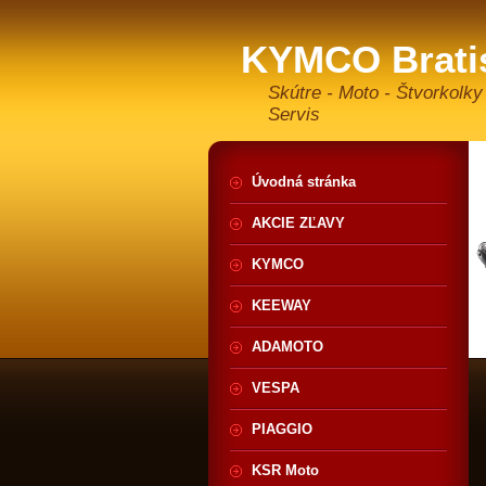
KYMCO Brati
Skútre - Moto - Štvorkolky
Servis
Úvodná stránka
AKCIE ZĽAVY
KYMCO
KEEWAY
ADAMOTO
VESPA
PIAGGIO
KSR Moto