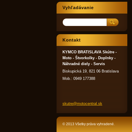
Vyhľadávanie
Kontakt
KYMCO BRATISLAVA Skútre -
Moto - Štvorkolky - Doplnky -
Náhradné diely - Servis
Biskupická 19, 821 06 Bratislava
Mob.: 0949 177388
skutre@m
otocentr
al.sk
© 2013 Všetky práva vyhradené.