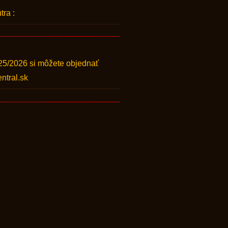
ra :
-----------------------------------------------------------
25/2026 si môžete objednať
ntral.sk
-----------------------------------------------------------