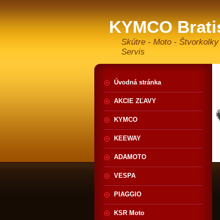
KYMCO Brati
Skútre - Moto - Štvorkolky
Servis
Úvodná stránka
AKCIE ZĽAVY
KYMCO
KEEWAY
ADAMOTO
VESPA
PIAGGIO
KSR Moto