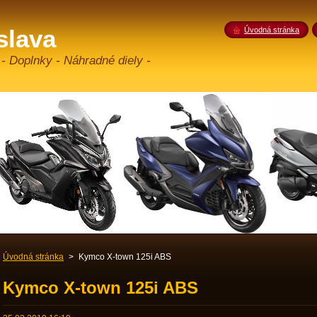
slava
Úvodná stránka
 - Doplnky - Náhradné diely -
Úvodná stránka
>
Kymco X-town 125i ABS
Kymco X-town 125i ABS