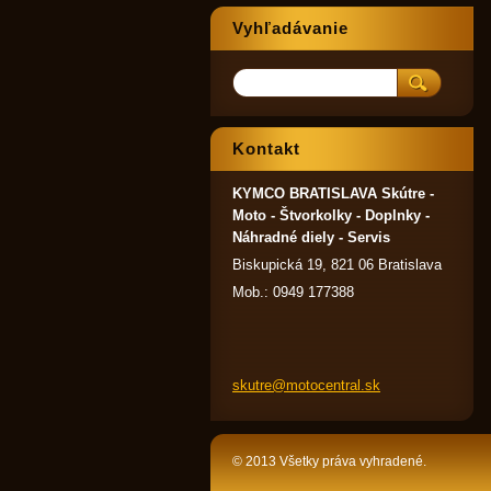
Vyhľadávanie
Kontakt
KYMCO BRATISLAVA Skútre -
Moto - Štvorkolky - Doplnky -
Náhradné diely - Servis
Biskupická 19, 821 06 Bratislava
Mob.: 0949 177388
skutre@m
otocentr
al.sk
© 2013 Všetky práva vyhradené.