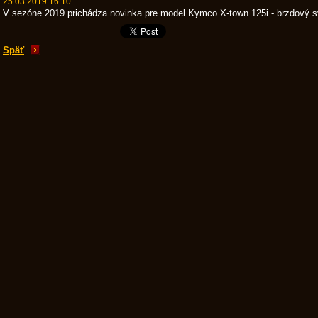
25.03.2019 16:10
V sezóne 2019 prichádza novinka pre model Kymco X-town 125i - brzdový 
Späť