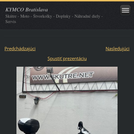
KYMCO Bratislava
Skútre - Moto - Štvorkolky - Doplnky - Náhradné diely -
Servis
Predchádzajúci
Nasledujúci
Spustiť prezentáciu