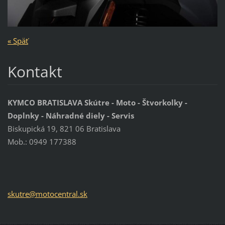
« Späť
Kontakt
KYMCO BRATISLAVA Skútre - Moto - Štvorkolky -
Doplnky - Náhradné diely - Servis
Biskupická 19, 821 06 Bratislava
Mob.: 0949 177388
skutre@m
otocentr
al.sk