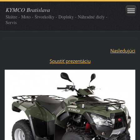
KYMCO Bratislava
Skútre - Moto - Štvorkolky - Doplnky - Náhradné diely -
Servis
Nasledujúci
Spustiť prezentáciu