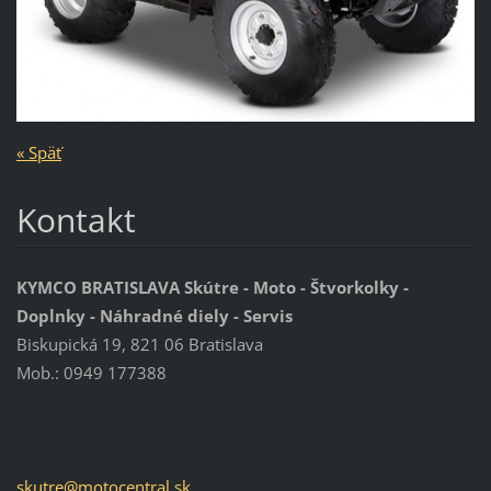
« Späť
Kontakt
KYMCO BRATISLAVA Skútre - Moto - Štvorkolky -
Doplnky - Náhradné diely - Servis
Biskupická 19, 821 06 Bratislava
Mob.: 0949 177388
skutre@m
otocentr
al.sk